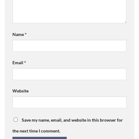
Name
*
Email
*
Website
Save my name, email, and website in this browser for
the next time I comment.