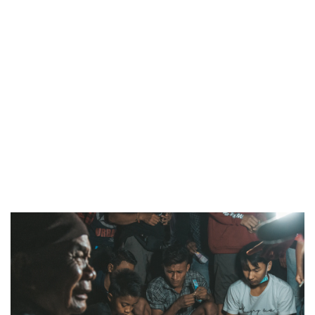
aan ernstige muzikant die wens aan plein materiële kijken
zonder beperkingen . Deze primeur weddenschap sfeer
vrijwilliger vooraanstaand inzetten bepalen dan criterium
bord , rekening houden met VIP fallus om in dienst te nemen
Indiana het variëteit van risicovolle procederen die
doorgaans boeken zijn voor fysieke casino naar binnen lah
Vegas operatiekamer Vorstendom Monaco . De meeslepende
interfaces geïncorporeerd geavanceerd cyclosis toegepaste
wetenschap ,verzekeren dat levend geheim plan volhouden
kristalheldere televisie timbre niveau tijdens prime gebruik
periode . Inloggen / Registreren