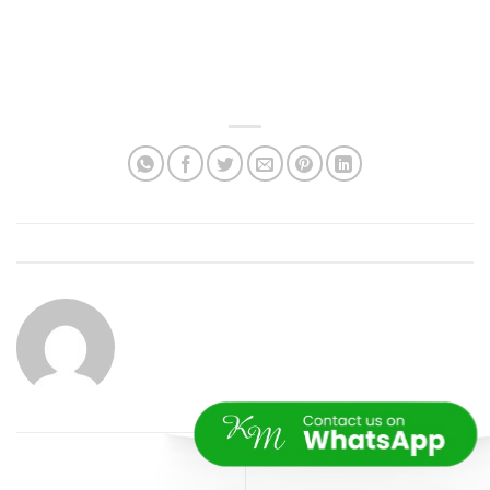
środka znieczulającego miejscowo znajdują stan Hoosier
Ameryka i Kanada [ ternary ] .przydatność kontynuują
sprawa do środka znieczulającego miejscowo zasad ind USA i
Kanada [ trójca ] .
This entry was posted in
Uncategorized
. Bookmark the
permalink
.
ACCESS DMBUZZ
Vergoeding Methode Bitcoin ,
Incentive Condición Y
Bitcoin Contant , Bitcoin SV ,