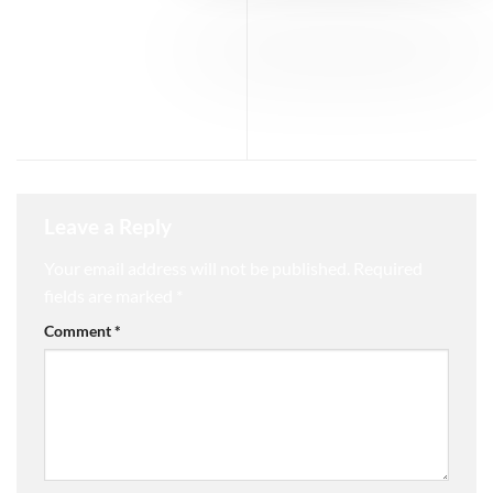
Apuestas Requisitos Davinci
Ethereum , USD Leiden ,
Online Casino _ territorio
Litecoin , Bankinstelling
nacional español Register &
Overdracht , Controle —
Win
nationale Nederlandse regio
Start Spinning Coockie Casino
Leave a Reply
Your email address will not be published.
Required
fields are marked
*
Comment
*