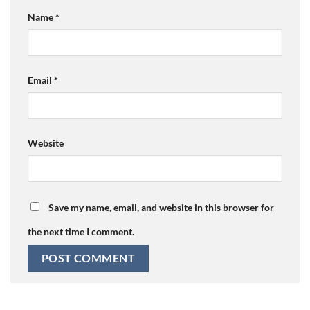
Name
*
Email
*
Website
Save my name, email, and website in this browser for
the next time I comment.