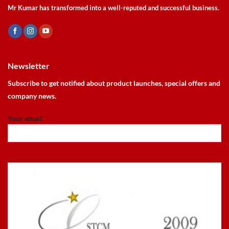
Mr Kumar has transformed into a well-reputed and successful business.
Newsletter
Subscribe to get notified about product launches, special offers and
company news.
Your email