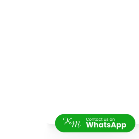
puresophistry.com CL
raptergiris.com en generic
rethinkingarmscontrol.de DE
Romibet Casino Bonus
rvingexplained.com CZ
spna.org.uk
Uncategorized
utopia500.org.uk
villaspincasino.com generic
villaspincasino.com promotions generic
wageoncasinos.com Generic
weissbetcasino.com fr
weissbetcasino.com-de