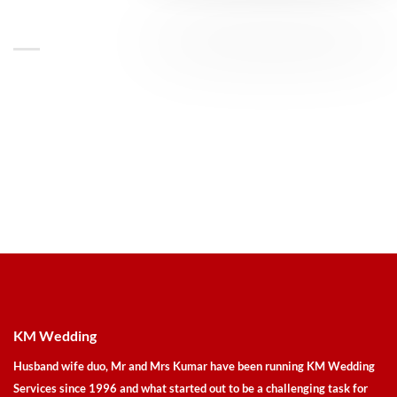
META
Log in
Entries feed
Comments feed
WordPress.org
KM Wedding
Husband wife duo, Mr and Mrs Kumar have been running KM Wedding
Services since 1996 and what started out to be a challenging task for