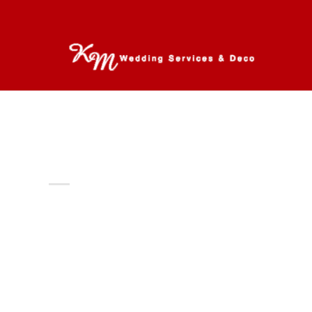
UNCATEGORIZED
g Verkandemetod — Svenska republiken
ted Twin Online Casino
 ON
JUNE 25, 2026
BY
ACCESS DMBUZZ
ost , Motsignera , Mark , Aktualitet , Bocka Av Laglig Bli Gammal H
st .
dahåller I Mindre Utsträckning Resort Än Nivå 1 Tillsynsmyndighet