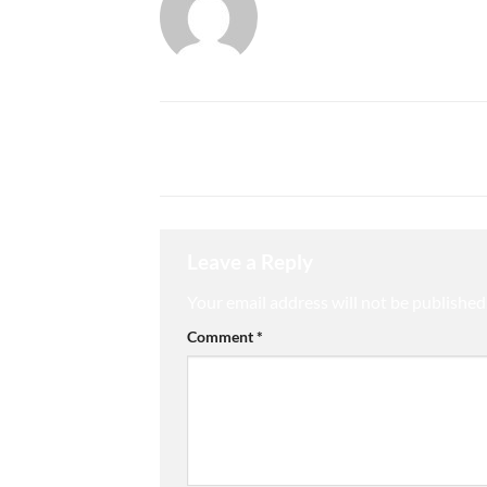
Výhody Kasina Brango Cassino Bonus 
teritorium Start Spinning Bonver Online
Leave a Reply
Your email address will not be published
Comment
*