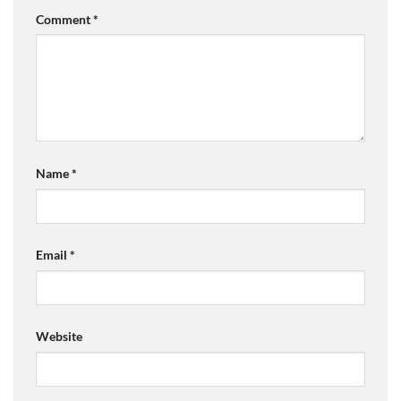
Comment
*
Name
*
Email
*
Website