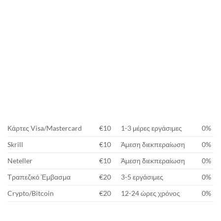
παιχνίδι τους χωρίς καθόλου καθυστερήσεις. Οι γρήγορες
αναλήψεις χρημάτων κερδών διεκπεραιώνονται με ταχύτητα
και με τα τα περισσότερα requests να εγκρίνονται εντός μόλις
24 ωρών από τη την ώρα της υποβολή τους από από τους
την ολοκλήρωση της υποβολή.
Επιλογή Πληρωμής
Ελάχιστη Κατάθεση ποσού
Διάρκεια Ανάληψης κερδών
Προμήθεια χρέωσης
Κάρτες Visa/Mastercard
€10
1-3 μέρες εργάσιμες
0%
Skrill
€10
Άμεση διεκπεραίωση
0%
Neteller
€10
Άμεση διεκπεραίωση
0%
Τραπεζικό Έμβασμα
€20
3-5 εργάσιμες
0%
Crypto/Bitcoin
€20
12-24 ώρες χρόνος
0%
Πρακτικές Ασφάλειας προστασίας