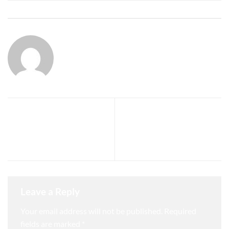
This entry was posted in
Uncategorized
. Bookmark the
permalink
.
ACCESS DMBUZZ
Monixbet Online Speelhuis:
Your Complete Manual to
Uw Ultieme Bestemming voor
Video gaming Encounter
het Internet
Gokentertainment
Leave a Reply
Your email address will not be published.
Required
fields are marked
*