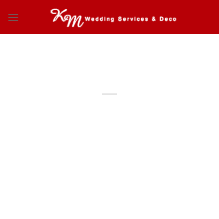
Skip
to
content
WEISSBETCASINO.COM-DE
Wie lucky dreams online casino dein
Spielerlebnis sicher macht
POSTED ON
JUNE 29, 2026
BY
ACCESS DMBUZZ
Einleitung
Wer nach Unterhaltung sucht, stößt oft auf lucky dreams
online casino, eine Plattform, die Spieler mit Slots, Live-
Casino-Optionen und Boni lockt. In diesem Beitrag erfahren
Leser, wie lucky dreams online casino funktioniert, worauf
man achten sollte und wie man sicher und
verantwortungsvoll spielt. Der Fokus liegt darauf, echte