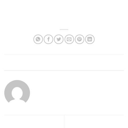
Wettanforderungen bestimmen, wie oft Sie Einsätze
umsetzen müssen. Lesen Sie die Konditionen, bevor Sie Boni
nutzen.
This entry was posted in
weissbetcasino.com-de
. Bookmark the
permalink
.
ACCESS DMBUZZ
Praktischer Leitfaden zum
Online casino auszahlung