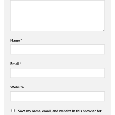
Name
*
Email
*
Website
Save my name, email, and website in this browser for