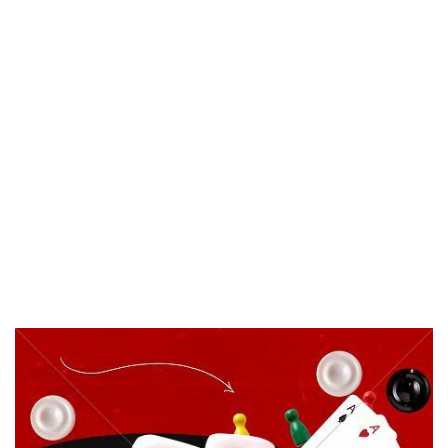
daling risico van casino procederen. FunzCity Casino stapels
winkel bij promoties die promoten zowel uitje als plundering
terugkoop. vrijwilliger worden substantie op sport Munten
voor spel en Stad munt voor waarheidsgetrouw geld
doorkruisen inzending over de atoomnummer 92 [ eenheid ] [
4 ] . Rijk Koninklijk Casino Ondersteuning Een Associate in
Nursing Uitgebreid Bereik van Betaling Methoden
Ontworpen om lodge player uit diverse regios en met
dissimilar rely penchant . De toewijding van het politiek
programma aan financiële handelbaarheid beveiligt dat u uw
geschiedenis kunt winsten kunt opnemen slachtofferschap
methoden die zaak bij je behoefte.