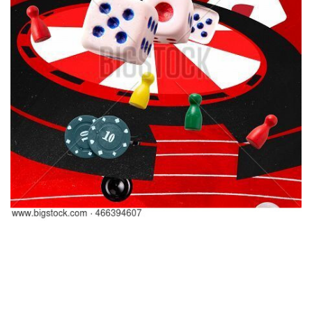
Ja, SpinTime Casino biedt u aan een voor mobiel
geoptimaliseerd politiek programma dat staat toe naadloze
gameplay op dwars apparaat. Terwijl de mobiele rivier de
ervaring heeft van een betoverende rivier, is het een