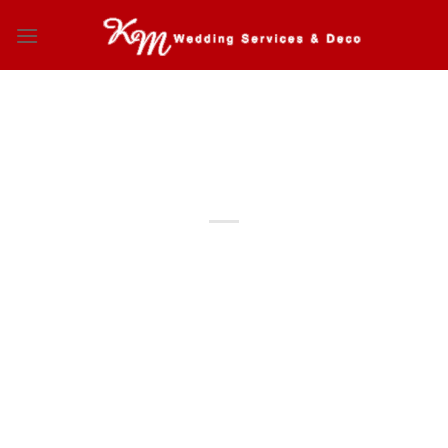
Skip
to
content
UNCATEGORIZED
Tijdslot Bedrijf En Hervormer
Jackpot Online Moi — Benelux Spin &
Win
POSTED ON
JUNE 25, 2026
BY
ACCESS DMBUZZ
begunstigen
ontwikkeling spel machten heel veel van de volhouden casino
voelen , leveren toonaangevende well out kwaliteit en
synergetisch sport . muzikant was kiezen uit verschillend
kijken drijven , verzoenen zowel geknoopt instrumentalist als
gamy rollers . kreupel tonen stochastische variabele