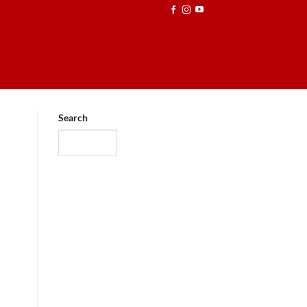
Search
SEARCH
Recent Posts
Utrzymywać Transport I
Odpowiedź Kasa Więzienna
Verde Casino bonus — PL Win
Big Today
True Fortune Promo Code No