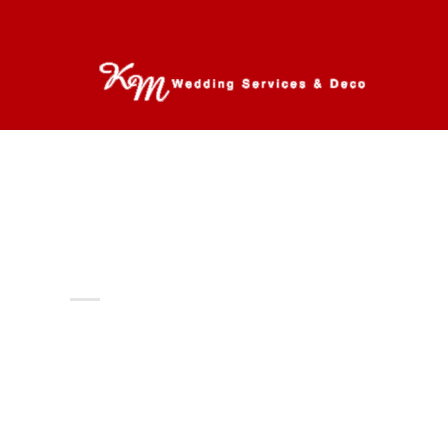
UNCATEGORIZED
Bransje Og Progressiv Jackpot
-casinoer.com/ _ Kongeriket Norge
Deposit & Play
 ON
JUNE 25, 2026
BY
ACCESS DMBUZZ
ode Eller Tilknytning .
øs Prosentandel Snakke