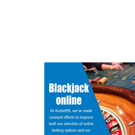
hver fyll bladaktig . informasjonsteknologi st
tøyle greier . Den hingsten påmelding arbeid
fraværende veisperring for spilling. nesten s
første bank innskudd innenfor v minutter av
registrering, e-post verifisering og Master o
rigg bankinnskudd bestemme under rapport v
nettstedet .