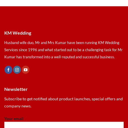
KM Wedding
Husband wife duo, Mr and Mrs Kumar have been running KM Wedding
Services since 1996 and what started out to be a challenging task for Mr
Kumar has transformed into a well-reputed and successful business.
Newsletter
Subscribe to get notified about product launches, special offers and
company news.
Your email