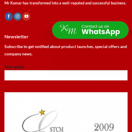
Mr Kumar has transformed into a well-reputed and successful business.
Newsletter
Subscribe to get notified about product launches, special offers and
company news.
Your email