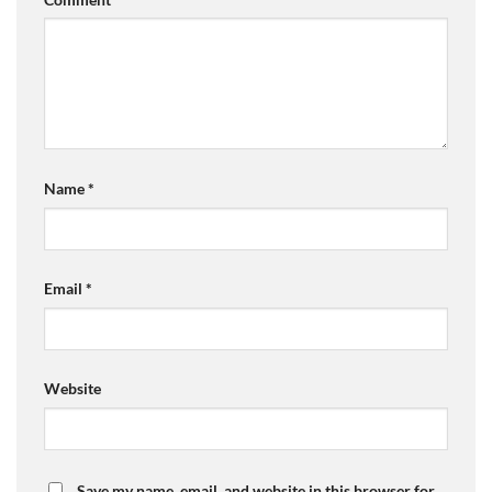
Name
*
Email
*
Website
Save my name, email, and website in this browser for