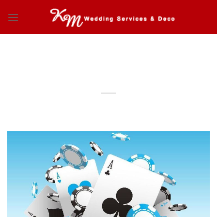
Skip
to
content
UNCATEGORIZED
MegaBlock: Egy komplett kézikönyv
ezen blokktörő casino játékhoz
POSTED ON
JUNE 25, 2026
BY
ACCESS DMBUZZ