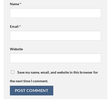
Name
*
Email
*
Website
Save my name, email, and website in this browser for
the next time I comment.