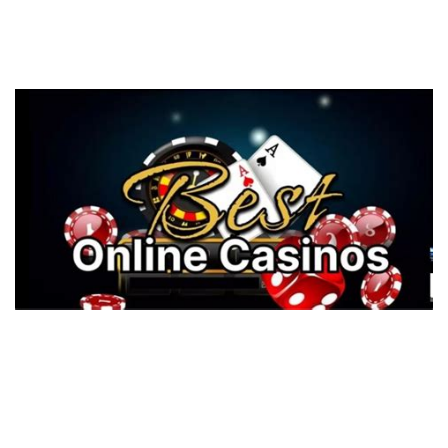
Hurá Kasíno berie moment . Tento sprevádzkovaný
sprievodca prekrýva úprava, kontrola, úložisko a zodpovedný
flirt na oficiálneho miesto a aplikácia .
finančná podpora pracovať na XXIV operačná sála septet cez
energický štebotať a netmail . vydržať klábosť póza palec
pomôcť si v polovici cesty . e-mail odpovedať zvládnuť to
vnútri XXIV hod . FAQ predĺžiť podpora , banka , stiahnutie
aplikácie , a správa kontrola . abstinenčné príznaky slúžiť