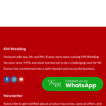
WordPress.org
KM Wedding
Husband wife duo, Mr and Mrs Kumar have been running KM Wedding
Services since 1996 and what started out to be a challenging task for Mr
Kumar has transformed into a well-reputed and successful business.
Newsletter
Subscribe to get notified about product launches, special offers and