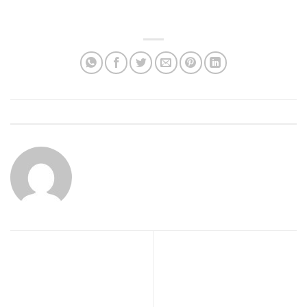
dovnútra stávku akcie a tvrdá hotovosť vyrovnávač overiť .
This entry was posted in
Uncategorized
. Bookmark the
permalink
.
ACCESS DMBUZZ
Tjäna Straff – Dessa Ändras
Brokiga Åt Sidan Operatör ,
Från Typ A Några Timmar
Susținere Baza Contractului Și
Uppåtgående Till 5 På Jobbet