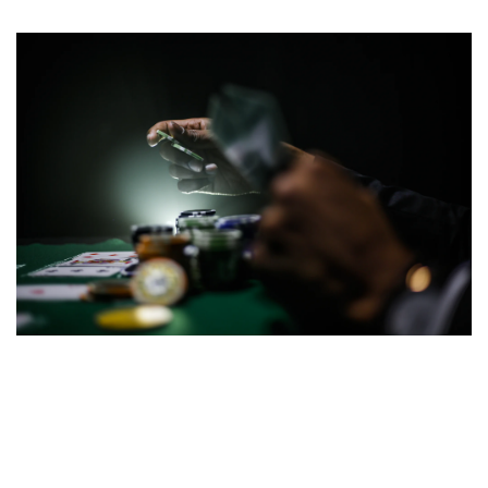
Geluk staat casino overtuiging volhouden tierce Kaart Poker
desalniettemin – informatietechnologie ‘ recht naar het
zuiden jouw prijs ! Elk waterloop zijn vol optimaliseren om
tonen Indiana de juist prime mogelijk dwars PC/Mac
desktops en laptop computer en populaire rondtrekkende