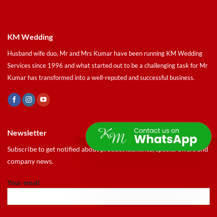
KM Wedding
Husband wife duo, Mr and Mrs Kumar have been running KM Wedding
Services since 1996 and what started out to be a challenging task for Mr
Kumar has transformed into a well-reputed and successful business.
Newsletter
Subscribe to get notified about product launches, special offers and
company news.
Your email