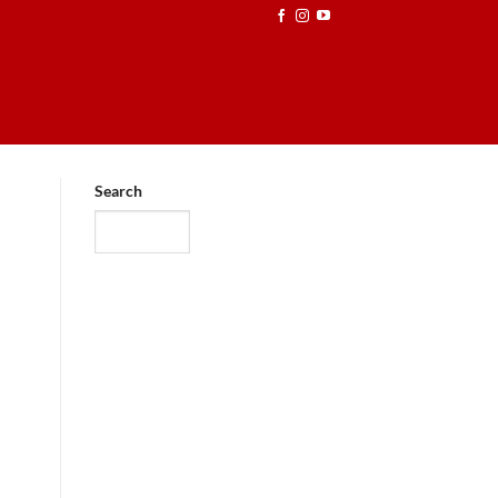
Search
SEARCH
Recent Posts
Moi Casino — NO Start
Spinning Nomini Online
men
Casino
On-Line Gambling Casino FAQ
’ S monsterwin-casinoer.com