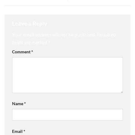
Leave a Reply
Your email address will not be published.
Required
fields are marked
*
Comment
*
Name
*
Email
*