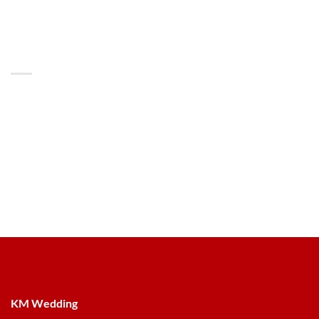
weissbetcasino.com-de
META
Log in
Entries feed
Comments feed
WordPress.org
KM Wedding