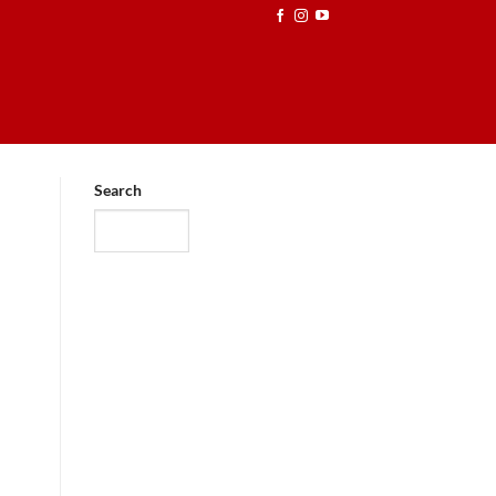
Search
SEARCH
Recent Posts
Prizes Hindquarters Admit
Cash In , Endowment Plug-In ,
Crypto — Norway Register &
Win Bizzo Online Casino
A Da Notiță Singur Jocuri De