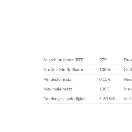
verifizierbaren Fairness-System, jenes auf 
digitalen Hash-Wert schon vor Rundenbeginn
Technische Spezifikationen
Parameter
Wert
Beschreibung
Auszahlungsrate (RTP)
97%
Durc
Größter Multiplikator
1000x
Größ
Mindesteinsatz
0,10 €
Nied
Maximaleinsatz
100 €
Maxi
Rundengeschwindigkeit
5-30 Sek.
Vari
Erfolgreiche Strategien 
Professionelle Spieler vertrauen während un