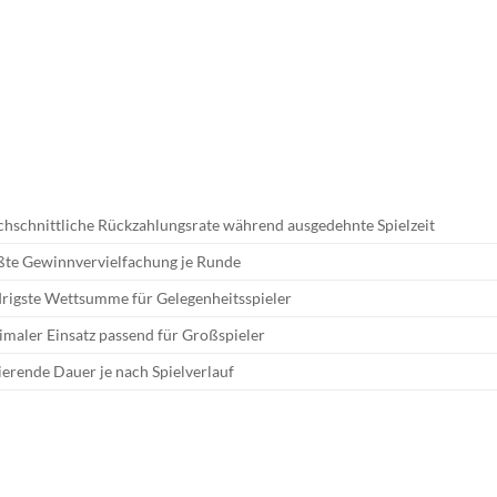
Provably Fair Technology basiert. Jede Runde wird durch einen
 festgelegt, sodass absolute Transparenz gewährleistet ist.
hschnittliche Rückzahlungsrate während ausgedehnte Spielzeit
te Gewinnvervielfachung je Runde
rigste Wettsumme für Gelegenheitsspieler
maler Einsatz passend für Großspieler
ierende Dauer je nach Spielverlauf
zur Erzielung maximale Gewinne
serem Spiel primär auf durchdachte Strategien anstelle reinem pu