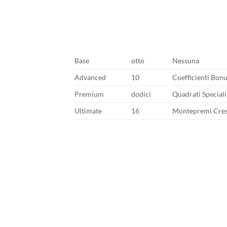
Righe Accessibili
Opzioni Speciali
Scommessa Minima
Scommessa Massimo
Base
otto
Nessuna
Advanced
10
Coefficienti Bon
Premium
dodici
Quadrati Speciali
Ultimate
16
Montepremi Cre
Controllo Ottimale del B
Questa sostenibilità nel lungo termine dipend
richiede un approccio organizzato alla ammi
Regole Essenziali del Money Ma
Fissare limiti precisi anteriormente di avvi