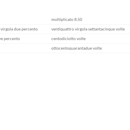
moltiplicato 8.50
 virgola due percento
ventiquattro virgola settantacinque volte
e percento
centodiciotto volte
ottocentoquarantadue volte
ssimizzare le Vittorie
scenza approfondita delle probabilità statistiche. Nel presente titol
ità di vittoria nelle righe future.
o
egie fondamentali. Il sistema conservativo comporta il ritiro
luse, garantendo guadagni stabili ma contenuti. Il sistema aggress
e della griglia, dove i moltiplicatori diventano esponenzialmente p