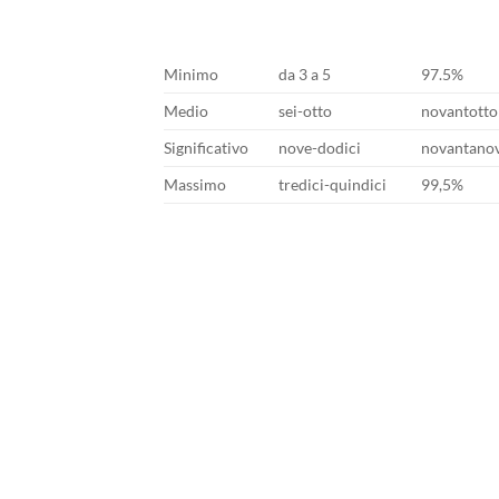
RTP Stimato
Moltiplicatore Max
Minimo
da 3 a 5
97.5%
Medio
sei-otto
novantotto
Significativo
nove-dodici
novantanov
Massimo
tredici-quindici
99,5%
Tecniche e Tattiche per Ma
L’adozione di tecniche efficaci richiede cono
ogni scelta condiziona chiaramente le possibil
Approccio Prudente vs Aggressiv
Gli players professionisti adottano due strat
frequente dei premi dopo da 3 a 5 linee conc
mira piuttosto a toccare le righe più avanzat
elevati.