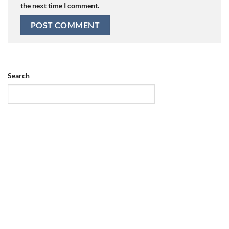
the next time I comment.
Search
SEARCH
Recent Posts
Start At The Casino — Instructions — na terenie Polski Join
the Action casinomalina-pl.com
Kiedy Całować Się Online Kasyno Hazardowe
Legitymizować — PL Start Spinning https://www.betpanda-
casino.pl/
Community Of Interests Repute And Ailment Cover – US