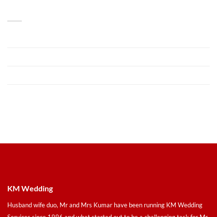
META
Log in
Entries feed
Comments feed
WordPress.org
KM Wedding
Husband wife duo, Mr and Mrs Kumar have been running KM Wedding