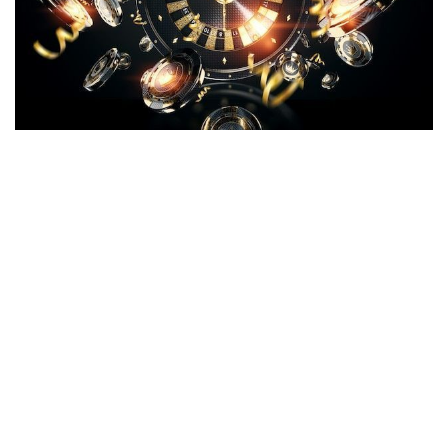
Contenuti
Dinamiche di Funzionamento Innovativi
Strategie Efficaci per Massimizzare i Guadagni
Aspetti Tecnologiche e Ritorno al Giocatore
Ricompense e Funzionalità Uniche
Comparazione tra le Varianti del Titolo
Meccaniche di Gameplay Innovative
Il seguente gioco incarna un’evoluzione rilevante nel settore
dei giochi crash giochi da casinò su internet. A contrasto dei