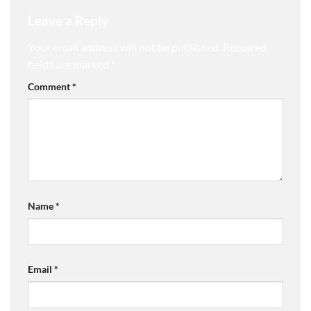
Leave a Reply
Your email address will not be published.
Required
fields are marked
*
Comment
*
Name
*
Email
*