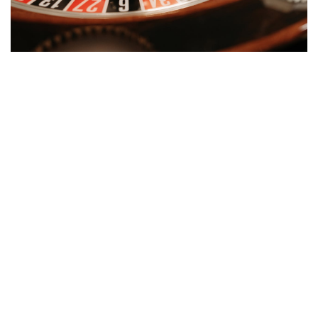
Sisältö
Mitkä asiat Tarjoamme Asiakkaillemme
Pelikirjastomme Detaljit
Suojaus & Lisensointi
Maksutavat ja Rahansiirrot
Asiakastukemme Toiminta
Mitkä asiat Tarjoame Pelaajillemme
Olemme yhdessä kehittäneet -peliympäristön huomioiden
nimenomaan sinua – pelaaja, joka todella painottaa laatua,
turvallisuus & monipuolisuutta. Alustamme on rakennettu
tuomaan sulava pelaamiskokemus riippumatta siitä,