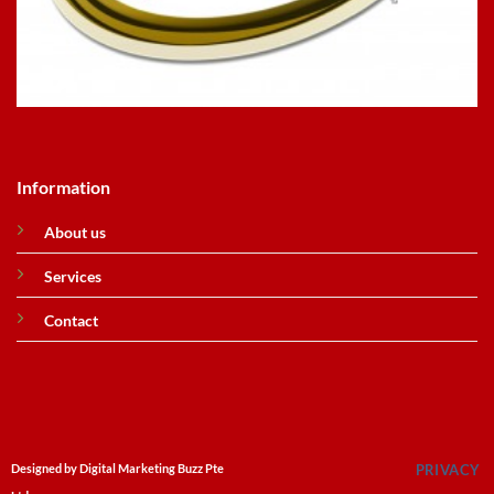
Information
About us
Services
Contact
Designed by Digital Marketing Buzz Pte
PRIVACY