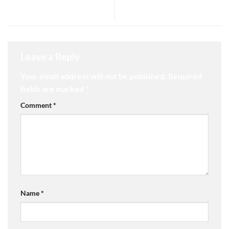
kasino.com/ Slovakia Claim
Online Casino
Bonus
Leave a Reply
Your email address will not be published.
Required
fields are marked
*
Comment
*
Name
*