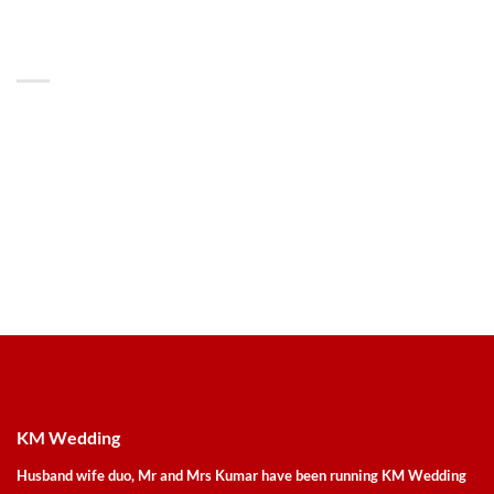
weissbetcasino.com-de
META
Log in
Entries feed
Comments feed
WordPress.org
KM Wedding
Husband wife duo, Mr and Mrs Kumar have been running KM Wedding