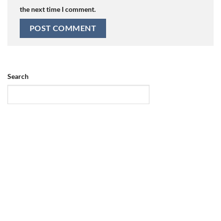
the next time I comment.
Search
SEARCH
Recent Posts
Certified Companies Deliver Transparent Bonus Wheel
Conditions. casino-rocketplay.org _ Pacific region Win Big
Today
Promocijska Koda Spingreen alpska regija Grab Your Bonus
goldbet-sl.com
Smartphone Users Try Holiday Titles Smoothly Via All