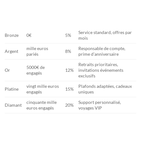
Montant d’entrée
Retour
Avantages Dédiés
Service standard, offres par
Bronze
0€
5%
mois
mille euros
Responsable de compte,
Argent
8%
pariés
prime d’anniversaire
Retraits prioritaires,
5000€ de
Or
12%
invitations événements
engagés
exclusifs
vingt mille euros
Plafonds adaptées, cadeaux
Platine
15%
engagés
uniques
cinquante mille
Support personnalisé,
Diamant
20%
euros engagés
voyages VIP
Sécurité et Fiabilité au Cœur de Notre Casino
La sauvegarde des informations forme notre préoccupation
essentielle. Notre établissement utilise les systèmes de