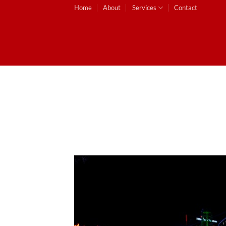
Skip
Home
About
Services
Contact
to
content
Crazy Tower: Uw Ultie
POSTED