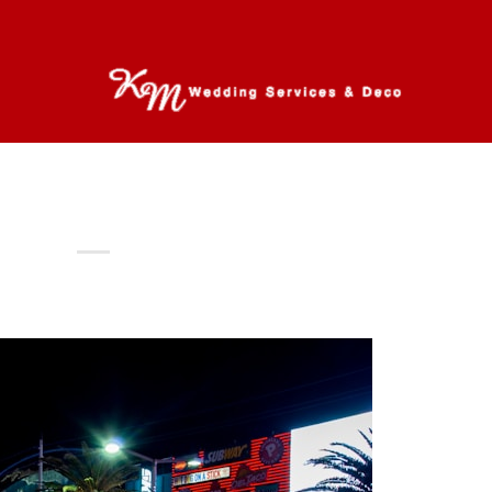
UNCATEGORIZED
me Locatie voor Spannend Gokplezier
 ON
JUNE 24, 2026
BY
ACCESS DMBUZZ