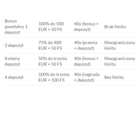
Warunek obrotu
Maksymalna wygrana
Bonus
100% do 500
40x (bonus +
powitalny 1
Brak limitu
EUR + 50 FS
depozyt)
depozyt
75% do 400
40x (premia
Nieograniczony
2 depozyt
EUR + 50 FS
+ depozyt)
limitu
Kolejny
50% do trzystu
40x (bonus +
Nieograniczony
depozyt
EUR + 50 FS
depozyt)
limitu
100% do trzysta
40x (nagroda
4 depozyt
Bez limitu
EUR + 100 FS
+ depozyt)
Program lojalności dla aktywnych graczy
Dowolna bet w tym kasynie tworzy kredyty VIP, które można
zamieniać na premie cashback, bezpłatne spins lub udział w
wyjątkowych konkursach. Schemat zbudowany się z ośmiu
poziomów szczebli – od Bronze po Diamond Elite – dowolny
z lepszymi profitami, szybszymi przelewami oraz osobistym