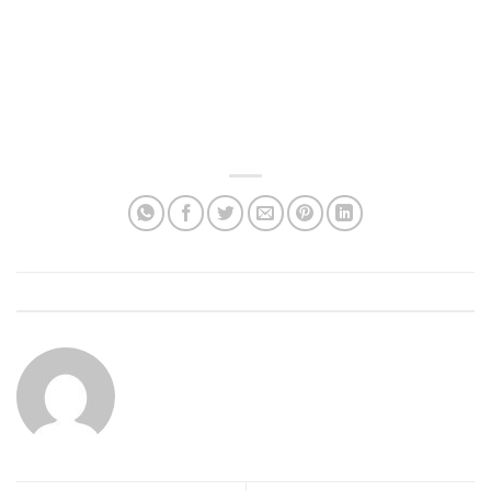
W Bizzo Casino głównym założeniem jest natychmiastowe
załatwianie problemów – typowy czas reakcji na live chat
wynosi < 2 minut, a wiadomości email są obsługiwane w
czasie maks sześciu godzin. Zapewniamy także rozbudowaną
dział FAQ z wyjaśnieniami na najczęściej stawiane kwestie
odnośnie rejestracją, premii, płatności oraz regulaminów gier.
This entry was posted in
Uncategorized
. Bookmark the
permalink
.
ACCESS DMBUZZ