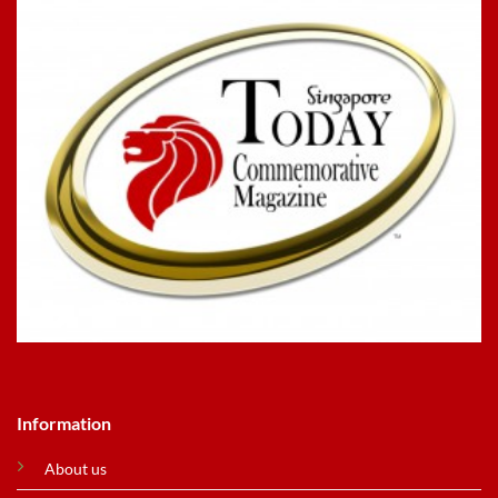
Information
About us