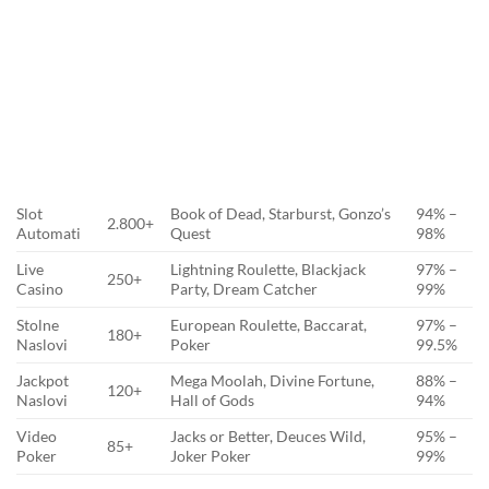
najnovije naslove koji su opremljeni najsuvremenijom
grafikom i kreativnim mehanizmima igranja.
Kategorija Naslova
Broj Igara
Najtraženije Opcije
RTP Raspon
Slot
Book of Dead, Starburst, Gonzo’s
94% –
2.800+
Automati
Quest
98%
Live
Lightning Roulette, Blackjack
97% –
250+
Casino
Party, Dream Catcher
99%
Stolne
European Roulette, Baccarat,
97% –
180+
Naslovi
Poker
99.5%
Jackpot
Mega Moolah, Divine Fortune,
88% –
120+
Naslovi
Hall of Gods
94%
Video
Jacks or Better, Deuces Wild,
95% –
85+
Poker
Joker Poker
99%