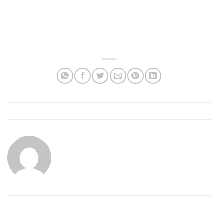
korisnicima da brzo pronađu odgovore na najčešća upite
vezana za prijavu, bonuse, igre i tehnička pitanja.
Kontinuirano ažuriramo ove resurse kako bismo pružili
najprecizniju i najkorisniju podršku našoj zajednici igrača.
This entry was posted in
Uncategorized
. Bookmark the
permalink
.
ACCESS DMBUZZ
Lizaro Casino – Ihr
Explorați Experiența De Joc