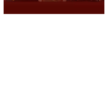
Sadržaj
Dozvola i Bezbednost Sustava
Raznolikost Igrica i Programski Dobavljači
Bonusni Ponude i Promotivne Aktivnosti
Načini Transakcija i Transferi
Služba za Igrače
Dozvola i Zaštita Platforme
Ova platforma funkcionira u skladu s rigoroznim kontrolnim
okvirom, s dozvolu dodijeljenu od organa Curacao eGaming
autoriteta – najstarijeg od najpoznatijih i najpoznatijih
autoriteta u industriji online kockanja. Ta licenca jamči da
Monro Casino
ispunjava međunarodne norme pravednosti,