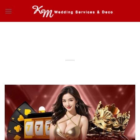
Skip
to
content
UNCATEGORIZED
Monro Casino – Vrhunsko Doživljaj
Online Zabave u Hrvatskoj
POSTED ON
JUNE 23, 2026
BY
ACCESS DMBUZZ