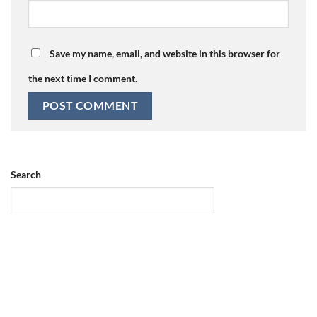
Save my name, email, and website in this browser for
the next time I comment.
Search
SEARCH
Recent Posts
📚 Useful Resourcefulness And Information For Britain
Casino Players Bluntspin Casino . Commonwealth of
Australia Start Winning