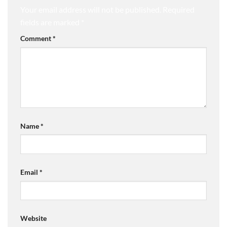
Your email address will not be published.
Required
fields are marked
*
Comment
*
Name
*
Email
*
Website