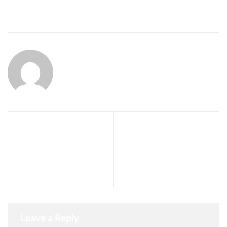
This entry was posted in
Uncategorized
. Bookmark the
permalink
.
ACCESS DMBUZZ
The Energise Gamy Option At
What Cost HypeBet Casino ·
WOWPH Gambling Casino .
United States Play & Claim
Australian market Register
Posh Online Casino
Free Losta Cash Casino Free
Coins
Leave a Reply