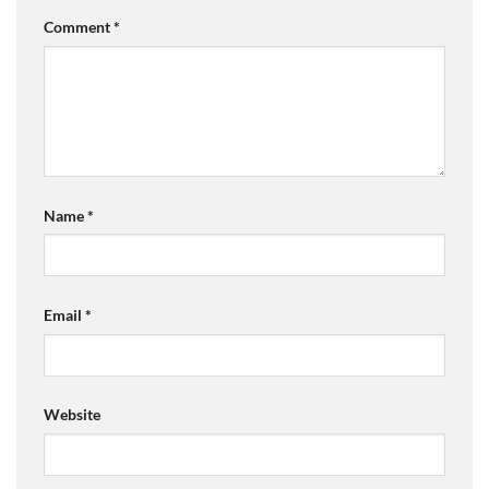
Comment
*
Name
*
Email
*
Website