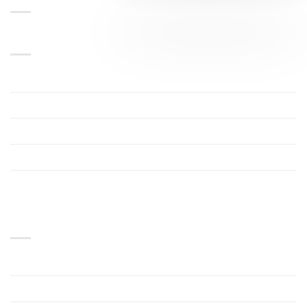
ARCHIVES
August 2026
July 2026
June 2026
October 2025
September 2025
CATEGORIES
afrislotscasino.com Generic
aviator game