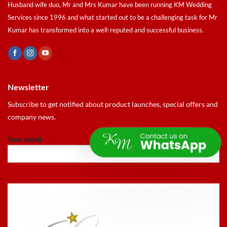
Husband wife duo, Mr and Mrs Kumar have been running KM Wedding
Services since 1996 and what started out to be a challenging task for Mr
Kumar has transformed into a well-reputed and successful business.
Newsletter
Subscribe to get notified about product launches, special offers and
company news.
Your email