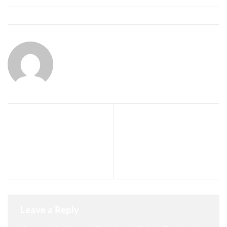
This entry was posted in
Uncategorized
. Bookmark the
permalink
.
ACCESS DMBUZZ
Ποιο Τμήμα Ασφαλείας
What Defrayal Methods
Ράβδος Μέτρησης Άσκηση
Behave FC188 Casino
DreamPH Cassino Εφαρμογή
Patronize — PH Enjoy the
; Greece Play Now Unlimluck
Game https://www.inplay-
Online Casino
casino.com/
Leave a Reply