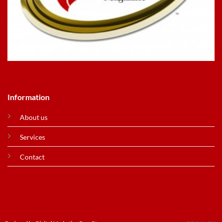
Information
About us
Services
Contact