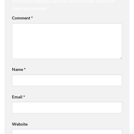
Your email address will not be published.
Required
fields are marked
*
Comment
*
Name
*
Email
*
Website