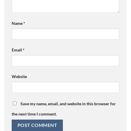
Name
*
Email
*
Website
Save my name, email, and website in this browser for
the next time I comment.