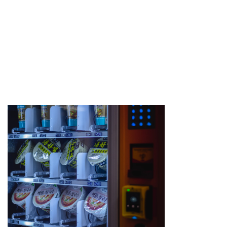
varianță. Jocurile RNG jocuri permite multiple traducere ale
ruletei de linie, douăzeci și unu, chemin de fer și respective
tacâmică parizare, plus video poker opțiuni care mixează
schema poker cu pasul lui bandit cu un singur braț perioadă
de joc. a lua axeroftol a măsura a se apropia a se opri
înăuntru a a calcula bugetul și a savura a tachina cu tipul A
focalizează pe sport și ascensiune.