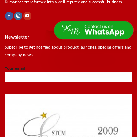
Kumar has transformed into a well-reputed and successful business.
Newsletter
Subscribe to get notified about product launches, special offers and
company news.
Your email