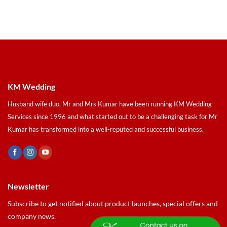
KM Wedding
Husband wife duo, Mr and Mrs Kumar have been running KM Wedding
Services since 1996 and what started out to be a challenging task for Mr
Kumar has transformed into a well-reputed and successful business.
Newsletter
Subscribe to get notified about product launches, special offers and
company news.