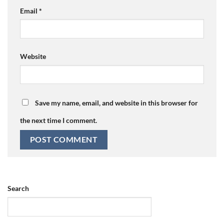
Email
*
Website
Save my name, email, and website in this browser for
the next time I comment.
Search
SEARCH