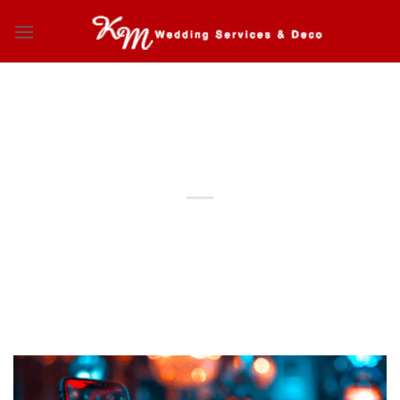
Skip
to
content
UNCATEGORIZED
{PayPal|PayPal online|PayPal
Casino: Komplexní Manuál Pro
Hráče Internetových Kasin
POSTED ON
JUNE 18, 2026
BY
ACCESS DMBUZZ
{PayPal|PayPal online|PayPal Casino:
Komplexní Manuál Pro Hráče
Internetových Kasin