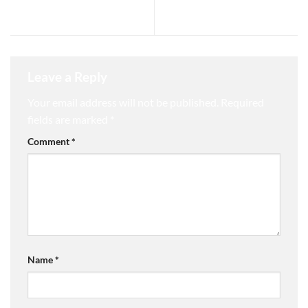
Casinos: Ein beste Ratgeber
amikor a lobby mesél az
für aktuelle Spielerlebnisse
élményről
Leave a Reply
Your email address will not be published.
Required
fields are marked
*
Comment
*
Name
*