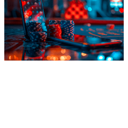
Struktura článku
Zabezpečení i rychlé převodů pomocí PayPal
Důvody proč používat PayPal pro gamblerské činnosti
online
Způsob jak probíhá deposit či withdraw přes PayPal
Náklady a omezení při využívání PayPal
Dostupnost a možné alternativy