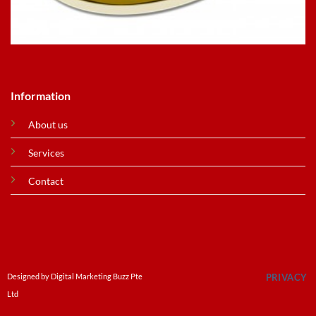
Information
About us
Services
Contact
Designed by Digital Marketing Buzz Pte
PRIVACY
Ltd