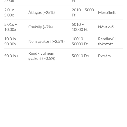
2.00x
Ft
2.01x –
2010 – 5000
Átlagos (~25%)
Mérsékelt
5.00x
Ft
5.01x –
5010 –
Csekély (~7%)
Növekvő
10.00x
10000 Ft
10.01x –
10010 –
Rendkívül
Nem gyakori (~2.5%)
50.00x
50000 Ft
fokozott
Rendkívül nem
50.01x+
50010 Ft+
Extrém
gyakori (~0.5%)
Technológiai Jellemzők és Optimalizáció
A saját termékünk HTML5 technikával készült, amely
biztosítja a simán menő futást összes kortárs berendezésen.
A mobiloptimalizálás kiemelt odafigyelést nyert, mivel a
játszók nagyobb rész mint 70%-a mobil eszközről vagy
táblagépről részesül a szórakozásban. A Chicken Road
hibátlanul formálódik eltérő felbontásokhoz, és ugyanúgy
használható vertikális és tájkép elrendezésben is.