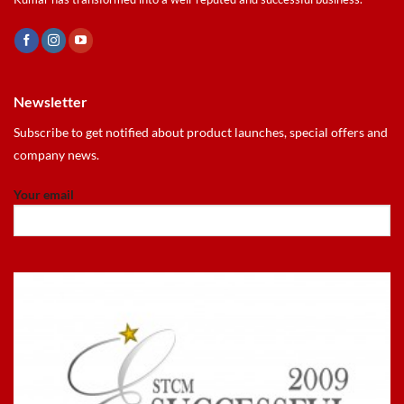
Newsletter
Subscribe to get notified about product launches, special offers and
company news.
Your email