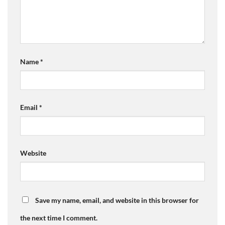
Name
*
Email
*
Website
Save my name, email, and website in this browser for
the next time I comment.