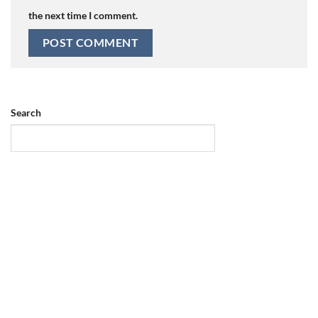
the next time I comment.
Search
SEARCH
Recent Posts
Tonality Features Of M. Park Casino — marché français Start
Playing intensecasino-fr.net
What Receive Fillip Fare 7XM Cassino Go Pera play Casino
— national Philippine area Get Free Bonus
Responsible Gaming Built-In Across The Platform Lemon —
NL Deposit & Play