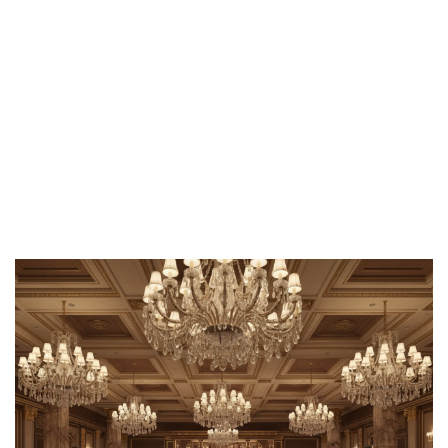
jedoch erweiterte Bearbeitungszeiten von drei bis
mehreren Werktagen.
Prepaid-Lösungen:
Guthabenkarten erlauben
gesteuertes Spielen ohne Kopplung mit Konten oder
Credit Cards.
Kryptowährungen:
Bitcoin, Ethereum und andere
elektronische Währungen gewinnen fortschreitend an
Relevanz und offerieren Privatsphäre sowie zügige
Transaktionsabwicklung.