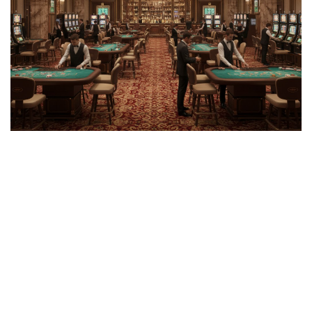
Die Währungsvariabilität stellt einen zusätzlichen Benefit
dar. Wohingegen Sie Euer Spielerkonto oftmals in EUR
verwalten können, annehmen viele weltweite Anbieter Viele
unterschiedlicher Währungen. Bedenken Sie jedoch
eventuelle Umrechnungsgebühren, die bei
Währungswechseln entstehen können. Transparente
Plattformen deklarieren diese Gebühren vor der Transaktion
deutlich aus.
Spielauswahl und Softwareanbieter