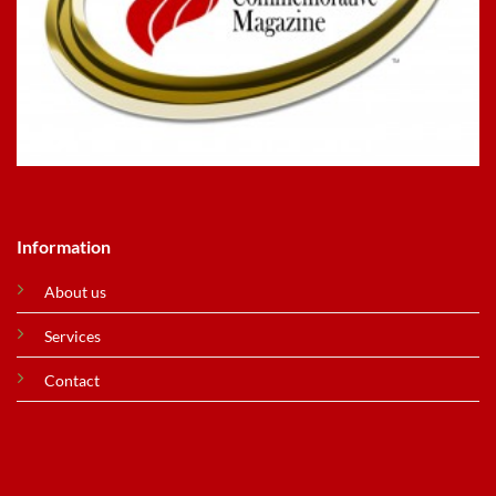
Information
About us
Services
Contact