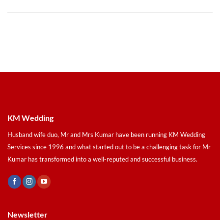
Comments feed
WordPress.org
KM Wedding
Husband wife duo, Mr and Mrs Kumar have been running KM Wedding
Services since 1996 and what started out to be a challenging task for Mr
Kumar has transformed into a well-reputed and successful business.
Newsletter