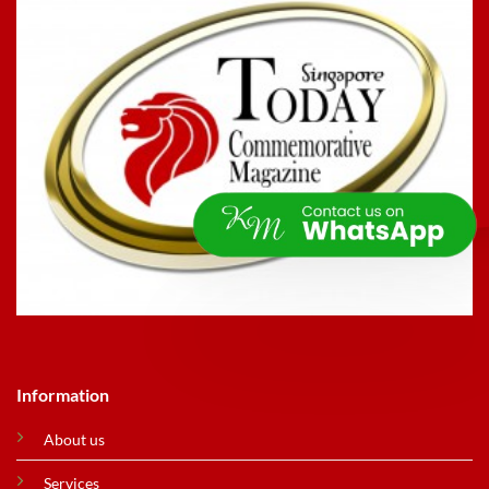
Information
About us
Services