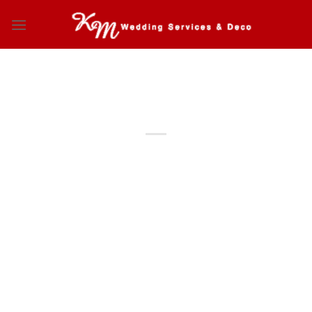
Skip
to
content
UNCATEGORIZED
Ontdek de dynamiek van het spelen
bij Stake
POSTED ON
JUNE 16, 2026
BY
ACCESS DMBUZZ
Veel Nederlandse spelers zijn tegenwoordig op zoek naar een
betrouwbaar platform voor online entertainment. Als je kijkt
naar de opties, dan is
my stake
vaak een onderwerp van
gesprek. Het is belangrijk om de veiligheid en het spelaanbod
goed te verkennen voordat je begint.
Waarom spelers kiezen voor dit platform