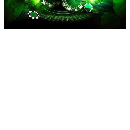
Inhoud
Onze Brede Spelportfolio
Betrouwbaarheid en Vergunningen
Flexibele Betalingsopties
Draagbaar Gamen Sonder Grenzen
Persoonlijke Ondersteuning
Welkom bij
SpinMills Casino App
, alwaar alle rotatie aan de
gokkast en alle bet aan de tafel een ervaring wordt. Wij allen
verschaffen een eersteklas gaming-ervaring die is ontworpen
voor spelers die het beste willen. Ons casino integreert