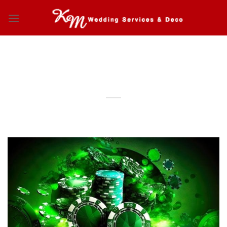
Skip
to
content
UNCATEGORIZED
SpinMills Casino: Je Perfecte Online
Gaming Locatie
POSTED ON
JUNE 16, 2026
BY
ACCESS DMBUZZ