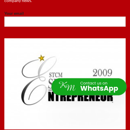
company news.
Your email