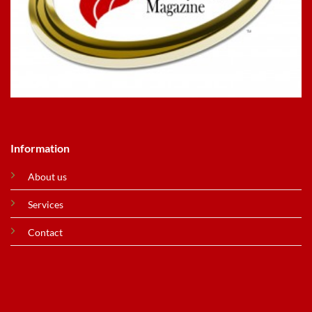
Information
About us
Services
Contact