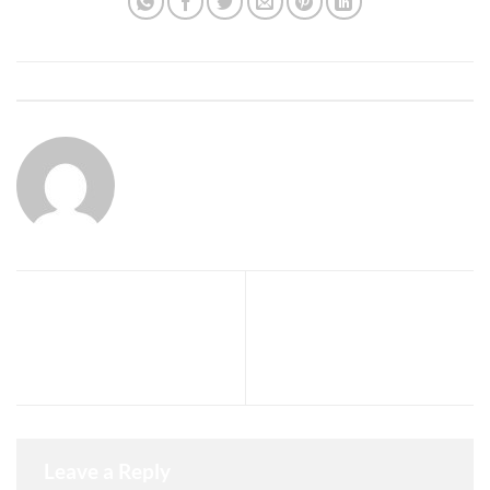
This entry was posted in
Uncategorized
. Bookmark the
permalink
.
ACCESS DMBUZZ
OnlySpins Casino –
LeoVegas-palvelu –
Hochwertige Gaming-
Skandinavian Suosituin
Plattform mit
Mobiilipelipaikka
hervorragendem Spielerlebnis
Leave a Reply