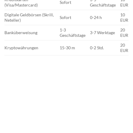
Sofort
(Visa/Mastercard)
Geschäftstage
EUR
Digitale Geldbörsen (Skrill,
10
Sofort
0-24 h
Neteller)
EUR
1-3
20
Banküberweisung
3-7 Werktage
Geschäftstage
EUR
20
Kryptowährungen
15-30 m
0-2 Std.
EUR
Klare Auszahlungsprozesse
Das Team bei uns verstehen, dass rasche und problemlose
Abhebungen entscheidend für das Vertrauen sind. Aus
diesem Grund haben wir unsere Abläufe verbessert, um
Ihnen die Profite so schnell wie machbar zur Hand zu geben.
Sämtliche Abhebungs-Requests werden im Zeitraum von
vierundzwanzig Stunden abgewickelt, und bei Online-
Wallets sind in der Lage Sie euer Kapital oft am identischen
Tag empfangen.