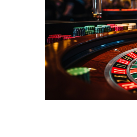
Inhaltsverzeichnis
Das großes Spielportfolio
Lizensierung und Schutz der Spieler