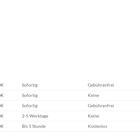
ein, um alle Überweisungen und private Angaben zu schützen.
gen Prüforganisationen zusammen, die wiederkehrend alle
n. Verantwortungsvolles Spielen steht für uns an oberster Stel
le bereitstellen.
ngsoptionen
0€
Sofortig
Gebührenfrei
0€
Sofortig
Keine
0€
Sofortig
Gebührenfrei
0€
2-5 Werktage
Keine
0€
Bis 1 Stunde
Kostenlos