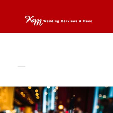
UNCATEGORIZED
Spielerlebnis mit Sicherheitsgarantie
und Vielfalt
 ON
JUNE 16, 2026
BY
ACCESS DMBUZZ