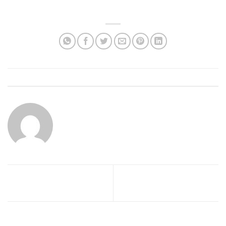
zarejestrowanego użytkownika.
This entry was posted in
Uncategorized
. Bookmark the
permalink
.
ACCESS DMBUZZ
Stake Platformu ve Oyun
Dlaczego gracze wybierają
Dünyasına Giriş
Betfan