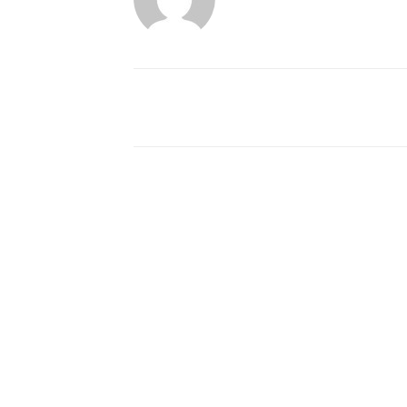
Erfahrungen und Einblicke in die Welt