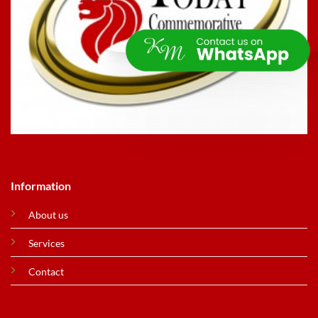
Information
About us
Services
Contact