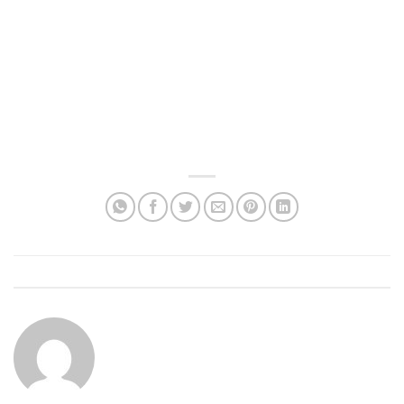
La seguridad y el compromiso con el juego responsable
siguen siendo las prioridades máximas en este entorno
digital. Al elegir una plataforma de confianza, los clientes
pueden disfrutar de una experiencia emocionante con la
tranquilidad de estar respaldados por una marca que cumple
con todas las normativas vigentes en el mercado actual.
This entry was posted in
Uncategorized
. Bookmark the
permalink
.
ACCESS DMBUZZ