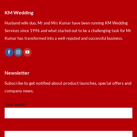
KM Wedding
Husband wife duo, Mr and Mrs Kumar have been running KM Wedding
Services since 1996 and what started out to be a challenging task for Mr
Kumar has transformed into a well-reputed and successful business.
Newsletter
Subscribe to get notified about product launches, special offers and
company news.
Your email