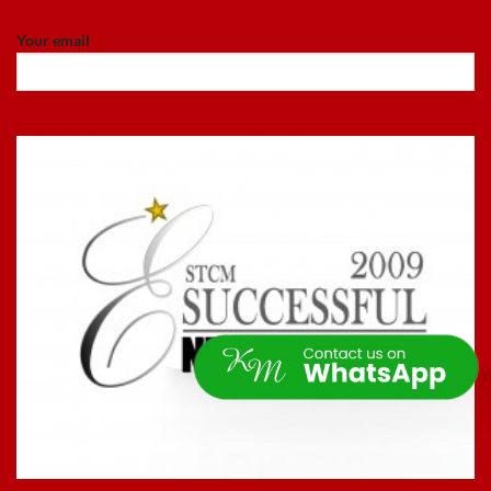
Your email