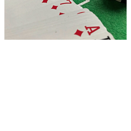
Θέματα
Ευρύ Φάσμα Τίτλων που Διαφοροποιεί
Σύστημα Μπόνους και Προωθήσεις
Επίπεδα Ασφάλειας και Πιστοποίηση
Επιλογές Καταθέσεων
Mobile Πρόσβαση
Το
National Casino
παριστά μια από τις εξαιρετικά δυναμικές
πλατφόρμες στον χώρο του διαδικτυακού παιχνιδιού,
δίνοντας στους χρήστες μας μια πλήρη εμπειρία