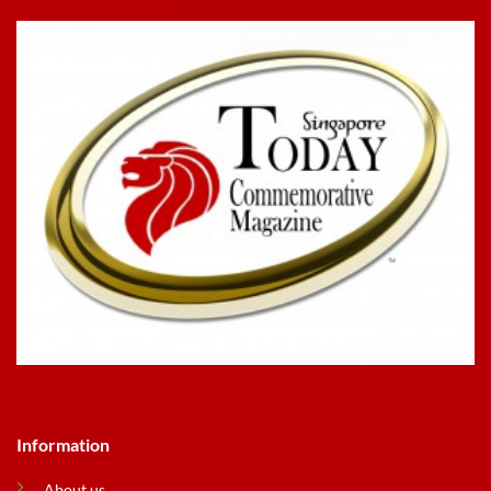
Information
About us