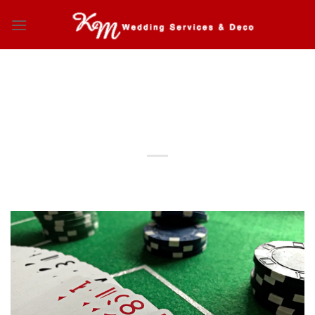
Skip
to
content
UNCATEGORIZED
National Καζίνο: Η Αξιόπιστη
Προτίμηση για Ηλεκτρονικό Gaming
στην Ελλάδα
POSTED ON
JUNE 13, 2026
BY
ACCESS DMBUZZ