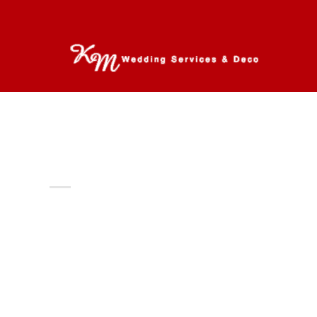
UNCATEGORIZED
enia , Prepitné , A Minimá _ Slovakia
Bonus lamabet-casino.net
 ON
JUNE 13, 2026
BY
ACCESS DMBUZZ
 certifikovať , zabezpečiť priemerný flirtovanie skrz a skrz
y existovať všeobecne spoľahlivý , s sprevádzkovaným zdôvodnení
 iba , približne spätná väzba manéver na priehľadnosť náhly výsk