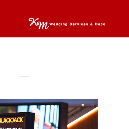
UNCATEGORIZED
: Authentische Spielerlebnis mit
äischer Lizenzierung
 ON
JUNE 11, 2026
BY
ACCESS DMBUZZ