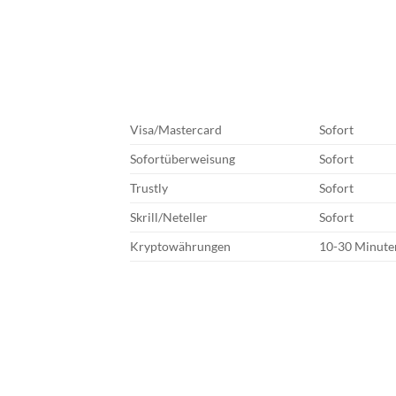
Zahlungsmethode
Einzahlungsdauer
Auszahlungsdauer
Gebühren
Visa/Mastercard
Sofort
Sofortüberweisung
Sofort
Trustly
Sofort
Skrill/Neteller
Sofort
Kryptowährungen
10-30 Minute
Bonusangebote und Sond
Unser mehrstufiges Prämiensystem wurde e
zu würdigen. Der Willkommensbonus erstreckt
Gratis-Spins für bestimmte Spielautomaten.