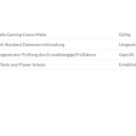
ielle Gaming-Lizenz Malta
Gültig
it-Standard Datenverschlüsselung
Umgeset
lsgenerator-Prüfung durch unabhängige Prüflabore
Geprüft
-Tools und Player-Schutz
Erhältlic
olio
umfangreiche Auswahl von über 3.000 Spieltiteln führender
mmenarbeiten mit über als 60 angesehenen Herstellern aufgebaut
lay, Evolution Live und Play’n GO.
sche Spielerlebnisse mit professionellen Gebern in Real-Time. Die
speziellen Studios, wobei Gamer zwischen verschiedenen Tischlim