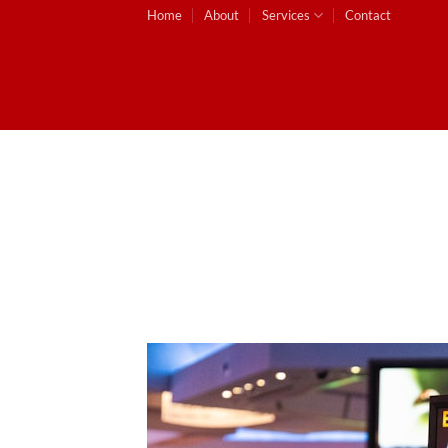
Skip
Home
About
Services
Contact
to
content
Stonevegas Casino
europ
POSTED