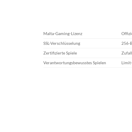
Sicherheitsmerkmal
Beschreibung
Status
Malta-Gaming-Lizenz
Offiz
SSL-Verschlüsselung
256-B
Zertifizierte Spiele
Zufal
Verantwortungsbewusstes Spielen
Limit
Das vielfältiges Spielportf
Das Zentrum unserer Plattform bildet eine 
Softwareanbieter. Wir haben wichtige Zusa
darunter Top-Namen wie NetEnt, Pragmatic P
Der Live-Casino-Bereich präsentiert realisti
Transmission geschieht in HD-Qualität aus 