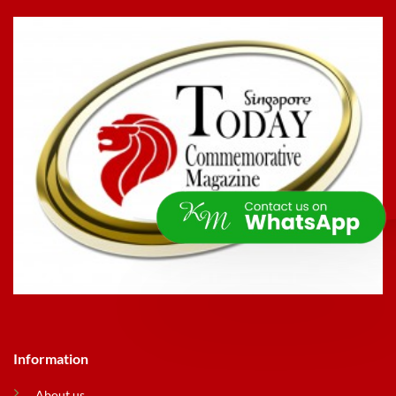
Information
About us