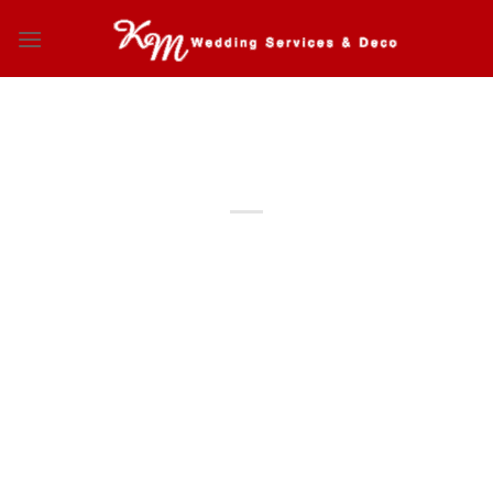
Skip
to
content
UNCATEGORIZED
Jak zwiększyć swoje szanse w
Eurojackpot
POSTED ON
JUNE 9, 2026
BY
ACCESS DMBUZZ
Marzenie o wielkiej wygranej towarzyszy wielu graczom
każdego tygodnia. Sprawdź aktualnie rosnącą
eurojackpot
kumulacja
, która regularnie przyciąga tysiące osób przed
ekrany komputerów. Emocje związane z losowaniem liczb są
nieporównywalne z niczym innym, zwłaszcza gdy stawka
wzrasta do niewyobrażalnych poziomów.