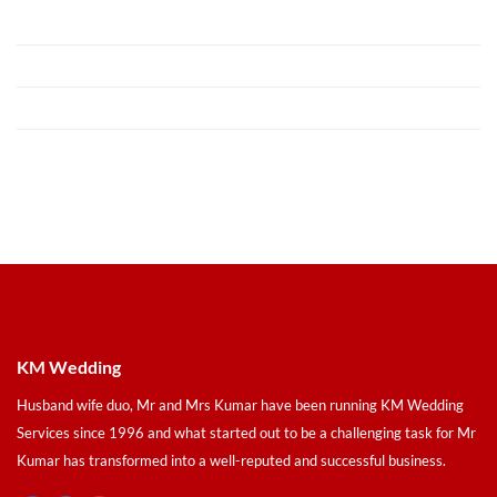
Log in
Entries feed
Comments feed
WordPress.org
KM Wedding
Husband wife duo, Mr and Mrs Kumar have been running KM Wedding
Services since 1996 and what started out to be a challenging task for Mr
Kumar has transformed into a well-reputed and successful business.